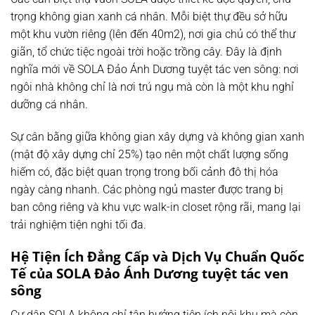
trọng không gian xanh cá nhân. Mỗi biệt thự đều sở hữu
một khu vườn riêng (lên đến 40m2), nơi gia chủ có thể thư
giãn, tổ chức tiệc ngoài trời hoặc trồng cây. Đây là định
nghĩa mới về SOLA Đảo Ánh Dương tuyệt tác ven sông: nơi
ngôi nhà không chỉ là nơi trú ngụ mà còn là một khu nghỉ
dưỡng cá nhân.
Sự cân bằng giữa không gian xây dựng và không gian xanh
(mật độ xây dựng chỉ 25%) tạo nên một chất lượng sống
hiếm có, đặc biệt quan trọng trong bối cảnh đô thị hóa
ngày càng nhanh. Các phòng ngủ master được trang bị
ban công riêng và khu vực walk-in closet rộng rãi, mang lại
trải nghiệm tiện nghi tối đa.
Hệ Tiện Ích Đẳng Cấp và Dịch Vụ Chuẩn Quốc
Tế của SOLA Đảo Ánh Dương tuyệt tác ven
sông
Cư dân SOLA không chỉ tận hưởng tiện ích nội khu mà còn