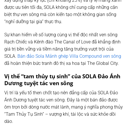
xây dựng thấp kỷ lục (chỉ khoảng 25%) và tỷ lệ mảng xanh
được ưu tiên tối đa, SOLA không chỉ cung cấp những căn
biệt thự ven sông mà còn kiến tạo một không gian sống
“nghỉ dưỡng tại gia” thực thụ.
Sự khan hiếm về số lượng cùng vị thế độc nhất ven sông
Rạch Chiếc và Kênh đào The Canal of Love đã khẳng định
giá trị bền vững và tiềm năng tăng trưởng vượt trội của
SOLA.
Bán đảo Sola Mảnh ghép Villa Compound ven sông
đã hoàn thiện bức tranh đô thị xa hoa tại The Global City.
Vị thế “tam thủy tụ sinh” của
SOLA Đảo Ánh
Dương tuyệt tác ven sông
Vị trí là yếu tố then chốt tạo nên đẳng cấp của SOLA Đảo
Ánh Dương tuyệt tác ven sông. Đây là một bán đảo được
ôm trọn bởi dòng nước mát lành, mang ý nghĩa phong thủy
“Tam Thủy Tụ Sinh” – vượng khí, tài lộc và sức khỏe dồi
dào.