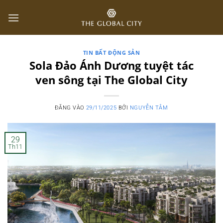
Bỏ
qua
nội
dung
TIN BẤT ĐỘNG SẢN
Sola Đảo Ánh Dương tuyệt tác
ven sông tại The Global City
ĐĂNG VÀO
29/11/2025
BỞI
NGUYỄN TÂM
29
Th11