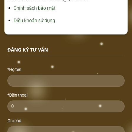
Chính sách bảo mật
Điều khoản sử dụng
ĐĂNG KÝ TƯ VẤN
*Họ tên
*Điện thoại
Ghi chú