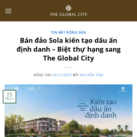
Bỏ
qua
nội
dung
TIN BẤT ĐỘNG SẢN
Bán đảo Sola kiến tạo dấu ấn
định danh – Biệt thự hạng sang
The Global City
ĐĂNG VÀO
25/11/2025
BỞI
NGUYỄN TÂM
25
Th11