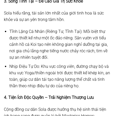
3. Sống Tĩnh Tại – Đề Cao Giá Trị Sức Khỏe
Sola hiểu rằng, tài sản lớn nhất của giới tinh hoa là sức
khỏe và sự an yên trong tâm hồn.
Tĩnh Lặng Cá Nhân (Riêng Tư, Tĩnh Tại):
Mỗi biệt thự
được thiết kế như một ốc đảo riêng. Sân vườn với
tiểu
cảnh hồ cá Koi
tạo nên không gian nghỉ dưỡng tại gia,
nơi gia chủ lắng nghe tiếng nước chảy róc rách, tìm về
sự an nhiên tuyệt đối.
Nhịp Điệu Tự Do:
Khu vực công viên, đường chạy bộ và
khu vực Yoga/thiền ngoài trời
được thiết kế khép kín, an
toàn, giúp cư dân tái tạo năng lượng thể chất và tinh
thần theo
nhịp điệu tự do
của riêng họ.
4. Tiện Ích Độc Quyền – Trải Nghiệm Thượng Lưu
Cộng đồng cư dân Sola được hưởng thụ hệ sinh thái tiện
ích
hạng sang
được quản lý bởi Masterise Homes: