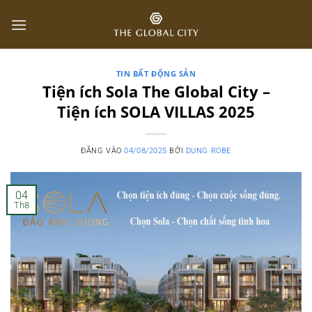
Bỏ
qua
nội
dung
TIN BẤT ĐỘNG SẢN
Tiện ích Sola The Global City –
Tiện ích SOLA VILLAS 2025
ĐĂNG VÀO
04/08/2025
BỞI
DUNG ROBE
04
Th8