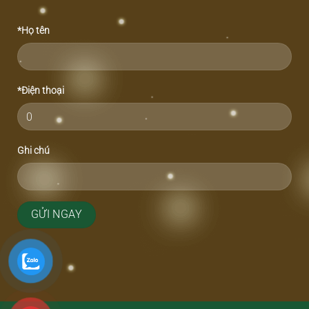
*Họ tên
*Điện thoại
Ghi chú